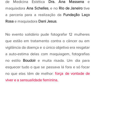
de Medicina Estética 
Dra. Ana Massena
 e 
maquiadora 
Ana Schelles
, e no 
Rio de Janeiro
 tive 
a parceria para a realização da 
Fundação Laço 
Rosa
 e maquiadora 
Dani Jesus
.
No evento solidário pude fotografar 12 mulheres 
que estão em tratamento contra o câncer ou em 
vigilância da doença e o único objetivo era resgatar 
a auto-estima delas com maquiagem, fotografias 
no estilo 
Boudoir
 e muita risada. Um dia para 
esquecer tudo o que se passava lá fora e só focar 
no que elas têm de melhor: 
força de vontade de 
viver e a sensualidade feminina.