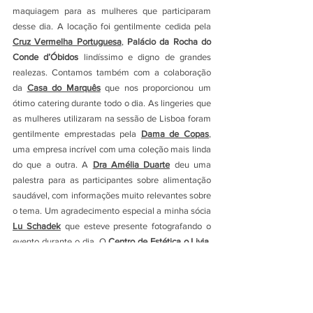
maquiagem para as mulheres que participaram 
desse dia. A locação foi gentilmente cedida pela
Cruz Vermelha Portuguesa
, 
Palácio da Rocha do 
Conde d’Óbidos
 lindíssimo e digno de grandes 
realezas. Contamos também com a colaboração 
da 
Casa do Marquês
que nos proporcionou um 
ótimo catering durante todo o dia. As lingeries que 
as mulheres utilizaram na sessão de Lisboa foram 
gentilmente emprestadas pela 
Dama de Copas
, 
uma empresa incrível com uma coleção mais linda 
do que a outra. A 
Dra Amélia Duarte
 deu uma 
palestra para as participantes sobre alimentação 
saudável, com informações muito relevantes sobre 
o tema. Um agradecimento especial a minha sócia 
Lu Schadek
 que esteve presente fotografando o 
evento durante o dia. O 
Centro de Estética o.Livia
, 
CM2C Hair Clinic
, 
Square One
, 
Clínica Dentária 
Cadeira do Sorriso
, 
Croma
 e 
Estúdio Fotográfico 
LX Rio
 também colaboraram conosco.