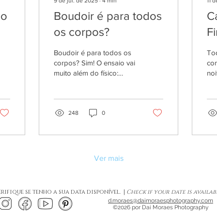
9 de jul. de 2025
∙
4
min
11 
ão
Boudoir é para todos
C
os corpos?
Fi
Boudoir é para todos os
To
corpos? Sim! O ensaio vai
co
muito além do físico:
noi
celebra a autoestima,
con
respeita limites e valoriza
ta
a beleza única de cada
pr
mulher. Não existe corpo
248
0
por
certo ou errado para se
sentir sensual e confiante.
O Boudoir é para quem
deseja se ver com outros
Ver mais
olhos — independente de
padrões.
rifique se tenho a sua data disponível. |
Check if your date is availab
d.moraes@daimoraesphotography.com
©2026 por Dai Moraes Photography