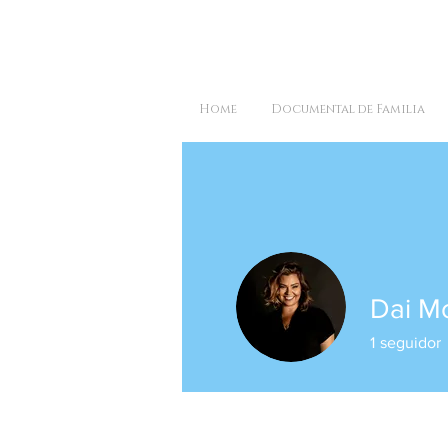
Home
Documental de Familia
Dai M
1
seguidor