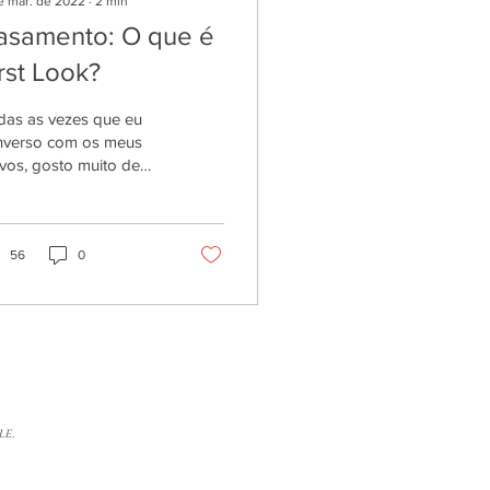
de mar. de 2022
∙
2
min
asamento: O que é
rst Look?
das as vezes que eu
nverso com os meus
vos, gosto muito de
hecê-los melhor e
mbém ajudá-los na
eparação dos
menores do...
56
0
le.