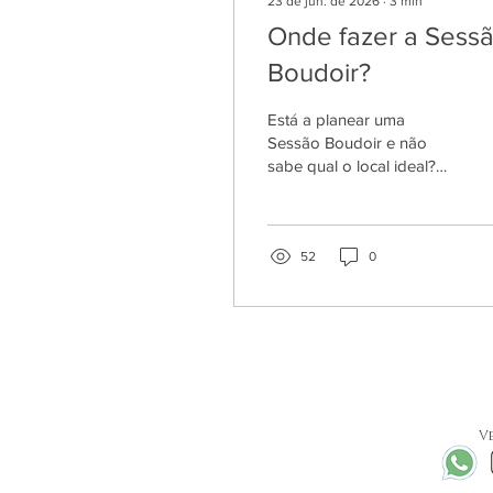
23 de jun. de 2026
∙
3
min
Onde fazer a Sess
Boudoir?
Está a planear uma
Sessão Boudoir e não
sabe qual o local ideal?
Neste guia explico as
principais diferenças entre
fotografar em estúdio,
Airbnb, hotel, em casa, no
52
0
exterior ou no Motel Lux
Trafaria. Descubra as
vantagens de cada
opção, os níveis de
privacidade e como
escolher o espaço que
melhor combina consigo.
Ve
E lembre-se: não precisa
de decidir sozinha,
acompanho-a em todo o