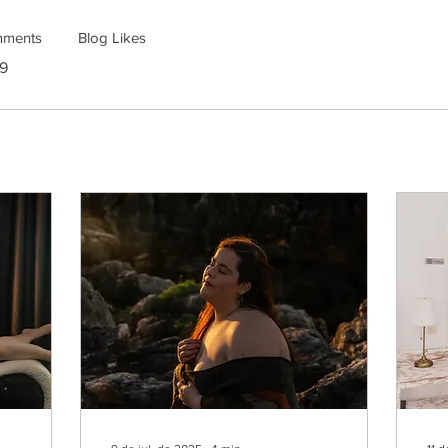
mments
Blog Likes
19