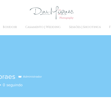
Boudoir
Casamento | Wedding
Sessões | Shootings
F
oraes
Administrador
0
seguindo